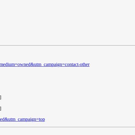
&utm_medium=owned&utm_campaign=contact-other
]
]
wned&utm_campaign=top