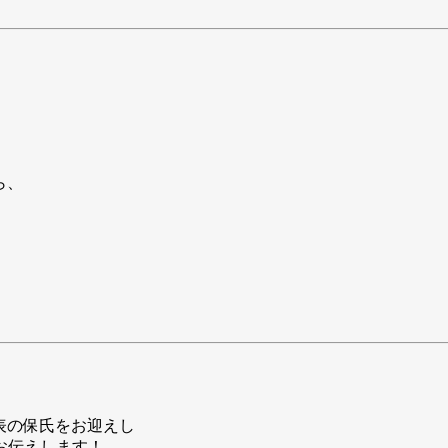
ら、
代表の保氏をお迎えし
お伝えします！