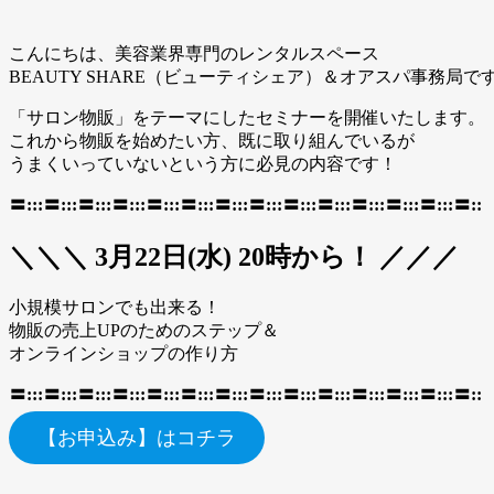
こんにちは、美容業界専門のレンタルスペース
BEAUTY SHARE（ビューティシェア）＆オアスパ事務局で
「サロン物販」をテーマにしたセミナーを開催いたします。
これから物販を始めたい方、既に取り組んでいるが
うまくいっていないという方に必見の内容です！
〓:::〓:::〓:::〓:::〓:::〓:::〓:::〓:::〓:::〓:::〓:::〓:::〓:::〓::
＼＼＼ 3月22日(水) 20時から！ ／／／
小規模サロンでも出来る！
物販の売上UPのためのステップ＆
オンラインショップの作り方
〓:::〓:::〓:::〓:::〓:::〓:::〓:::〓:::〓:::〓:::〓:::〓:::〓:::〓::
【お申込み】はコチラ