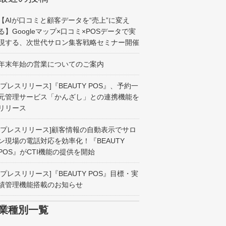
【AIが口コミと顧客データを“売上”に変え
導入事例
る】Googleマップ×口コミ×POSデータで実
現する、次世代サロン集客戦略セミナー開催
BEAUTY POSマガジン
年末年始の営業についてのご案内
[プレスリリース]『BEAUTY POS』、予約一
よくある質問
元管理サービス「かんざし」との連携機能を
リリース
会社概要
プライバシーポリシー
[プレスリリース]顧客情報の自動表示でサロ
個人情報保護方針
サイトマップ
ン現場の電話対応を効率化！『BEAUTY
POS』がCTI機能の提供を開始
[プレスリリース]『BEAUTY POS』目標・実
績管理機能搭載のお知らせ
業種別一覧