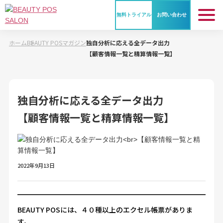
無料トライアル
お問い合わせ
ホーム
BEAUTY POSマガジン
独自分析に応える全データ出力
BEAUTY POS とは
【顧客情報一覧と精算情報一覧】
業種別活用法
独自分析に応える全データ出力
【顧客情報一覧と精算情報一覧】
機能紹介
ご利用料金
2022年9月13日
ご利用までの流れ
BEAUTY POSには、４０種以上のエクセル帳票がありま
導入事例
す。