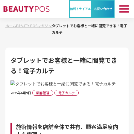
無料トライアル
お問い合わせ
ホーム
BEAUTY POSマガジン
タブレットでお客様と一緒に閲覧できる！電子
BEAUTY POS とは
カルテ
業種別活用法
タブレットでお客様と一緒に閲覧でき
る！電子カルテ
機能紹介
ご利用料金
2025年6月9日
顧客管理
電子カルテ
ご利用までの流れ
施術情報を店舗全体で共有、顧客満足度向
導入事例