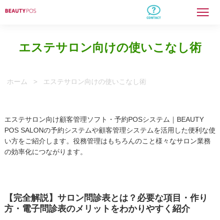
BEAUTY POSとは
業種別活用法
機能紹介
ご利用料金
エステサロン向けの使いこなし術
ご利用までの流れ
導入事例
よくある質問
BEAUTY POSマガジン
ホーム
> エステサロン向けの使いこなし術
エステサロン向け顧客管理ソフト・予約POSシステム｜BEAUTY
POS SALONの予約システムや顧客管理システムを活用した便利な使
い方をご紹介します。役務管理はもちろんのこと様々なサロン業務
の効率化につながります。
【完全解説】サロン問診表とは？必要な項目・作り
方・電子問診表のメリットをわかりやすく紹介